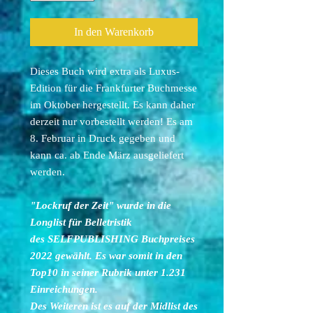
In den Warenkorb
Dieses Buch wird extra als Luxus-
Edition für die Frankfurter Buchmesse
im Oktober hergestellt. Es kann daher
derzeit nur vorbestellt werden! Es am
8. Februar in Druck gegeben und
kann ca. ab Ende März ausgeliefert
werden.
"Lockruf der Zeit" wurde in die
Longlist für Belletristik
des SELFPUBLISHING Buchpreises
2022 gewählt. Es war somit in den
Top10 in seiner Rubrik unter 1.231
Einreichungen.
Des Weiteren ist es auf der Midlist des