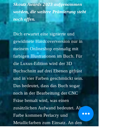
Skoutz Awards 2023 aufgenommen
worden, die weitere Prämierung steht
noch offen.
Dich erwartet eine signierte und
gewidmete Hardcoverversion nur in
meinem Onlineshop erstmalig mit
farbigen Illustrationen im Buch. Für
die Luxus-Edition wird der 3D
Buchschnitt auf drei Ebenen gefräst
und in vier Farben geschmückt sein.
Das bedeutet, dass das Buch sogar
noch in der Bearbeitung der CNC
Fräse bemalt wird, was einen
zusätzlichen Aufwand bedeutet. Als
Farbe kommen Perlacry und
Metallicfarben zum Einsatz. An den
kurzsen Seiten wird ein Muster in
edlem Gold gefertigt.