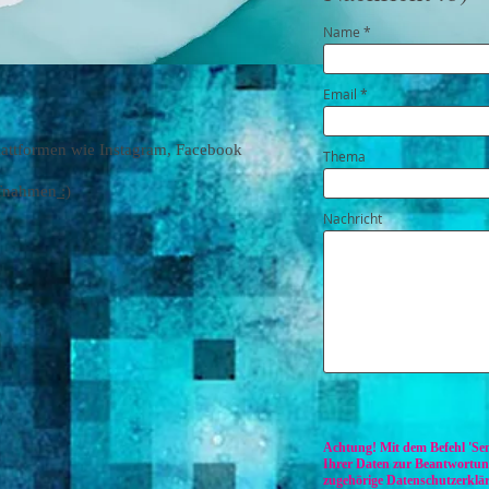
Name
Email
lattformen wie Instagram, Facebook
Thema
ufnahmen
:)
Nachricht
Achtung! Mit dem Befehl 'Sen
Ihrer Daten zur Beantwortung
zugehörige Datenschutzerklä