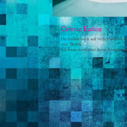
Celeste Ealain
Du findest mich auf verschiedenen P
und TikTok.
Ich freue mich über deine Kontakta