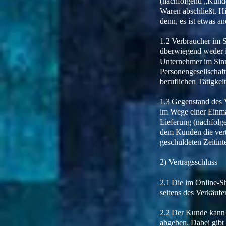
(nachfolgend „Kunde
Waren abschließt. H
denn, es ist etwas an
1.2 Verbraucher im S
überwiegend weder i
Unternehmer im Sinne
Personengesellschaft
beruflichen Tätigkeit
1.3 Gegenstand des 
im Wege einer Einmal
Lieferung (nachfolg
dem Kunden die vertr
geschuldeten Zeitinte
2) Vertragsschluss
2.1 Die im Online-S
seitens des Verkäuf
2.2 Der Kunde kann 
abgeben. Dabei gibt