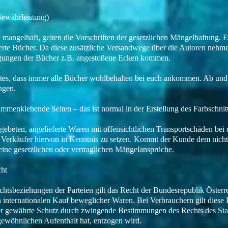
ewährleistung)
e mangelhaft, gelten die Vorschriften der gesetzlichen Mängelhaftung.
nierte Bücher. Da diese zusätzliche Versandwege über die Autoren nehm
igungen der Bücher z.B. angestoßene Ecken kommen.
tes, dass immer alle Bücher wohlbehalten bei euch ankommen. Ab und 
ngen.
ammenklebende Seiten – das ist normal in der Erstellung des Farbschnit
ebeten, angelieferte Waren mit offensichtlichen Transportschäden bei 
Verkäufer hiervon in Kenntnis zu setzen. Kommt der Kunde dem nicht n
ine gesetzlichen oder vertraglichen Mängelansprüche.
ht
chtsbeziehungen der Parteien gilt das Recht der Bundesrepublik Österr
 internationalen Kauf beweglicher Waren. Bei Verbrauchern gilt diese
 der gewährte Schutz durch zwingende Bestimmungen des Rechts des Sta
gewöhnlichen Aufenthalt hat, entzogen wird.