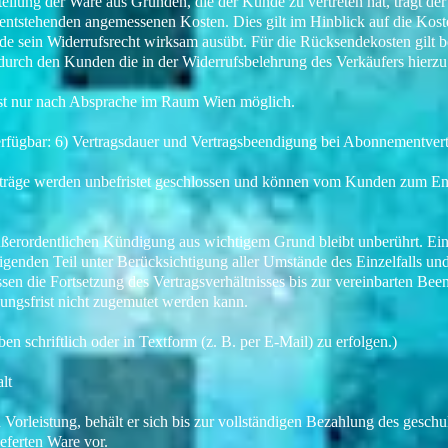
stellung der Ware aus Gründen, die der Kunde zu vertreten hat, trägt d
 entstehenden angemessenen Kosten. Dies gilt im Hinblick auf die Kos
de sein Widerrufsrecht wirksam ausübt. Für die Rücksendekosten gilt
 durch den Kunden die in der Widerrufsbelehrung des Verkäufers hierzu
ist nur nach Absprache im Raum Wien möglich.
erfügbar: 6) Vertragsdauer und Vertragsbeendigung bei Abonnementver
träge werden unbefristet geschlossen und können vom Kunden zum En
ußerordentlichen Kündigung aus wichtigem Grund bleibt unberührt. Ein
genden Teil unter Berücksichtigung aller Umstände des Einzelfalls u
essen die Fortsetzung des Vertragsverhältnisses bis zur vereinbarten Be
ungsfrist nicht zugemutet werden kann.
n schriftlich oder in Textform (z. B. per E-Mail) zu erfolgen.)
lt
in Vorleistung, behält er sich bis zur vollständigen Bezahlung des gesch
eferten Ware vor.