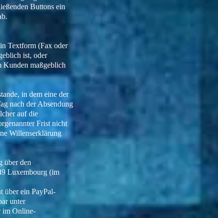
ließenden Buttons ein
ab.
 in Textform (Fax oder
blich ist, oder
eim Kunden maßgeblich
tande, in dem eine der
 Tag nach der Absendung
cher auf die
genannter Frist nicht
ine Willenserklärung
g über den
2449 Luxembourg (im
t über ein PayPal-
ar unter
r im Online-