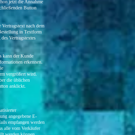
chon jetzt die Annahme
chließenden Button
r Vertragstext nach dem
estellung in Textform
 des Vertragstextes
rs kann der Kunde
nformationen erkennen.
ie
rm vergrößert wird.
er die üblichen
tton anklickt.
tisierter
klung angegebene E-
-Mails empfangen werden
ss alle vom Verkäufer
ellt werden können.