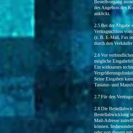
Bestellvorgang ausw
des Angebots des Ku
anklickt.
2.5 Bei der Abgabe e
Vertragsschluss vom
(z. B. E-Mail, Fax o
durch den Verkäufer 
2.6 Vor verbindlich
mögliche Eingabefeh
Ein wirksames techn
Vergrößerungsfunktio
Seine Eingaben kann
Tastatur- und Mausfu
2.7 Für den Vertrags
2.8 Die Bestellabwi
Bestellabwicklung st
Mail-Adresse zutreff
können. Insbesonder
oder von diesem mit 