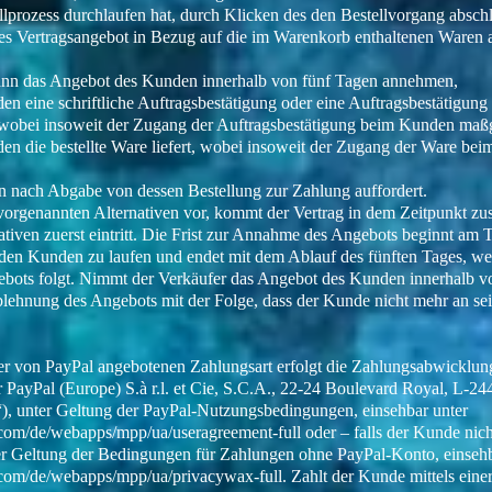
llprozess durchlaufen hat, durch Klicken des den Bestellvorgang absch
hes Vertragsangebot in Bezug auf die im Warenkorb enthaltenen Waren 
kann das Angebot des Kunden innerhalb von fünf Tagen annehmen,
n eine schriftliche Auftragsbestätigung oder eine Auftragsbestätigung
, wobei insoweit der Zugang der Auftragsbestätigung beim Kunden maßge
en die bestellte Ware liefert, wobei insoweit der Zugang der Ware b
 nach Abgabe von dessen Bestellung zur Zahlung auffordert.
orgenannten Alternativen vor, kommt der Vertrag in dem Zeitpunkt zus
ativen zuerst eintritt. Die Frist zur Annahme des Angebots beginnt am
den Kunden zu laufen und endet mit dem Ablauf des fünften Tages, wel
ots folgt. Nimmt der Verkäufer das Angebot des Kunden innerhalb vor
 Ablehnung des Angebots mit der Folge, dass der Kunde nicht mehr an se
er von PayPal angebotenen Zahlungsart erfolgt die Zahlungsabwicklun
er PayPal (Europe) S.à r.l. et Cie, S.C.A., 22-24 Boulevard Royal, L-
), unter Geltung der PayPal-Nutzungsbedingungen, einsehbar unter
com/de/webapps/mpp/ua/useragreement-full
oder – falls der Kunde nich
er Geltung der Bedingungen für Zahlungen ohne PayPal-Konto, einsehb
com/de/webapps/mpp/ua/privacywax-full.
Zahlt der Kunde mittels eine