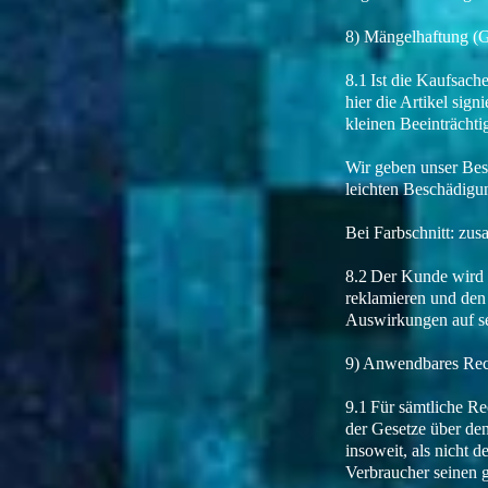
8) Mängelhaftung (G
8.1 Ist die Kaufsach
hier die Artikel sig
kleinen Beeinträcht
Wir geben unser Bes
leichten Beschädigu
Bei Farbschnitt: zus
8.2 Der Kunde wird g
reklamieren und den 
Auswirkungen auf se
9) Anwendbares Rec
9.1 Für sämtliche Re
der Gesetze über den
insoweit, als nicht
Verbraucher seinen 