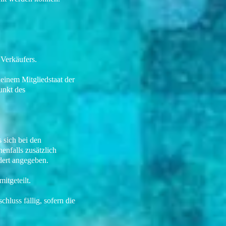
 Verkäufers.
keinem Mitgliedstaat der
unkt des
s sich bei den
enfalls zusätzlich
dert angegeben.
itgeteilt.
hluss fällig, sofern die