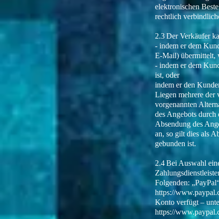
elektronischen Beste
rechtlich verbindlic
2.3 Der Verkäufer 
- indem er dem Kunde
E-Mail) übermittelt
- indem er dem Kund
ist, oder
indem er den Kunden
Liegen mehrere der v
vorgenannten Altern
des Angebots durch 
Absendung des Angeb
an, so gilt dies als
gebunden ist.
2.4 Bei Auswahl ein
Zahlungsdienstleist
Folgenden: „PayPal“
https://www.paypal.
Konto verfügt – unt
https://www.paypal.