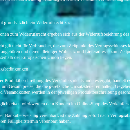
ht grundsätzlich ein Widerrufsrecht zu.
ionen zum Widerrufsrecht ergeben sich aus der Widerrufsbelehrung des
ht gilt nicht für Verbraucher, die zum Zeitpunkt des Vertragsschlusses 
angehören und deren alleiniger Wohnsitz und Lieferadresse zum Zeitp
ußerhalb der Europäischen Union liegen.
ungsbedingungen
der Produktbeschreibung des Verkäufers nichts anderes ergibt, handelt e
um Gesamtpreise, die die gesetzliche Umsatzsteuer enthalten. Gegeben
und Versandkosten werden in der jeweiligen Produktbeschreibung geson
lichkeit/en wird/werden dem Kunden im Online-Shop des Verkäufers m
per Banküberweisung vereinbart, ist die Zahlung sofort nach Vertragsabsc
eren Fälligkeitstermin vereinbart haben.