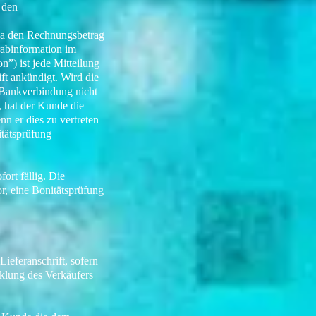
 den
rna den Rechnungsbetrag
rabinformation im
”) ist jede Mitteilung
ft ankündigt. Wird die
 Bankverbindung nicht
, hat der Kunde die
n er dies zu vertreten
itätsprüfung
ort fällig. Die
or, eine Bonitätsprüfung
eferanschrift, sofern
cklung des Verkäufers