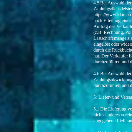
4.5 Bei Auswahl der 
Zahlungsdienstleist
https://www.klarna.
nach Erteilung eines
Auftrag des Verkäufe
(z.B. Rechnung, Poli
Lastschrift mangels
eingelöst oder wider
durch die Rückbuchun
hat. Der Verkäufer b
durchzuführen und d
4.6 Bei Auswahl der 
Zahlungsabwicklung e
durchzuführen und d
5) Liefer- und Vers
5.1 Die Lieferung v
nichts anderes verei
angegebene Lieferan