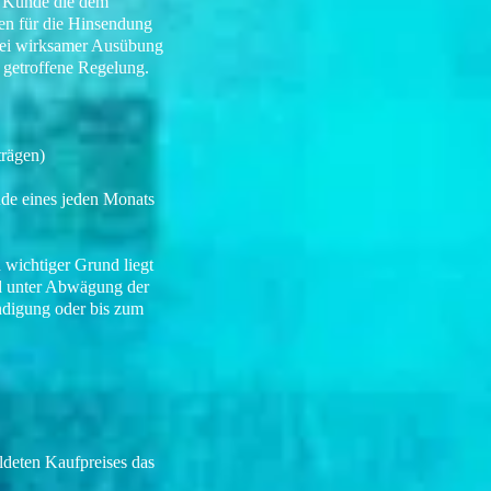
er Kunde die dem
ten für die Hinsendung
 bei wirksamer Ausübung
 getroffene Regelung.
trägen)
de eines jeden Monats
 wichtiger Grund liegt
nd unter Abwägung der
endigung oder bis zum
uldeten Kaufpreises das