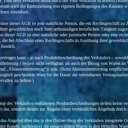
“) mit dem Verkäufer hinsichtlich der vom Verkäufer in seinem Online
iermit wird der Einbeziehung von eigenen Bedingungen des Kunden wi
deres vereinbart.
inne dieser AGB ist jede natürliche Person, die ein Rechtsgeschäft zu 
hrer gewerblichen noch ihrer selbständigen beruflichen Tätigkeit zug
 dieser AGB ist eine natürliche oder juristische Person oder eine rech
, die bei Abschluss eines Rechtsgeschäfts in Ausübung ihrer gewerblic
 handelt.
Vertrages kann – je nach Produktbeschreibung des Verkäufers – sowo
lieferung ( derzeit nicht verfügbar: als auch der Bezug von Waren im
end „Abonnementvertrag“)) sein. (Beim Abonnementvertrag verpflichtet
aglich geschuldete Ware für die Dauer der vereinbarten Vertragslaufzei
rvallen zu liefern.)
hop des Verkäufers enthaltenen Produktbeschreibungen stellen keine v
ers dar, sondern dienen zur Abgabe eines verbindlichen Angebots durc
das Angebot über das in den Online-Shop des Verkäufers integrierte On
 der Kunde, nachdem er die ausgewählten Waren in den virtuellen War