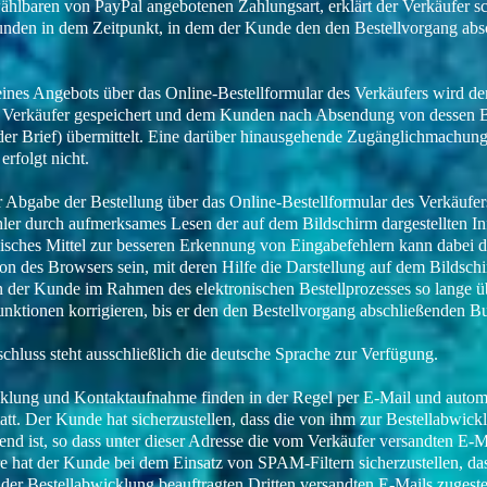
ählbaren von PayPal angebotenen Zahlungsart, erklärt der Verkäufer s
nden in dem Zeitpunkt, in dem der Kunde den den Bestellvorgang abs
ines Angebots über das Online-Bestellformular des Verkäufers wird de
 Verkäufer gespeichert und dem Kunden nach Absendung von dessen B
der Brief) übermittelt. Eine darüber hinausgehende Zugänglichmachung
erfolgt nicht.
er Abgabe der Bestellung über das Online-Bestellformular des Verkäufe
ler durch aufmerksames Lesen der auf dem Bildschirm dargestellten I
isches Mittel zur besseren Erkennung von Eingabefehlern kann dabei d
n des Browsers sein, mit deren Hilfe die Darstellung auf dem Bildschi
 der Kunde im Rahmen des elektronischen Bestellprozesses so lange üb
nktionen korrigieren, bis er den den Bestellvorgang abschließenden Bu
schluss steht ausschließlich die deutsche Sprache zur Verfügung.
cklung und Kontaktaufnahme finden in der Regel per E-Mail und automa
att. Der Kunde hat sicherzustellen, dass die von ihm zur Bestellabwic
end ist, so dass unter dieser Adresse die vom Verkäufer versandten E
e hat der Kunde bei dem Einsatz von SPAM-Filtern sicherzustellen, da
der Bestellabwicklung beauftragten Dritten versandten E-Mails zugest