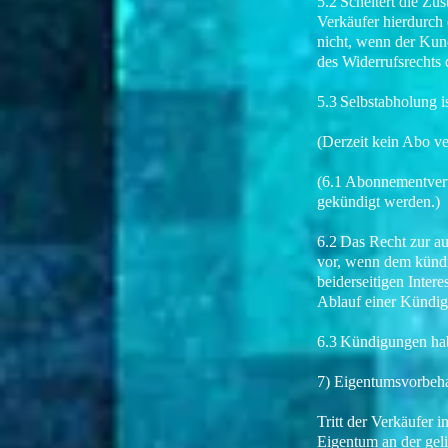
5.2 Scheitert die Zu
Verkäufer hierdurch
nicht, wenn der Kun
des Widerrufsrechts
5.3 Selbstabholung 
(Derzeit kein Abo v
(6.1 Abonnementver
gekündigt werden.)
6.2 Das Recht zur a
vor, wenn dem kündi
beiderseitigen Inter
Ablauf einer Kündig
6.3 Kündigungen habe
7) Eigentumsvorbeha
Tritt der Verkäufer 
Eigentum an der geli