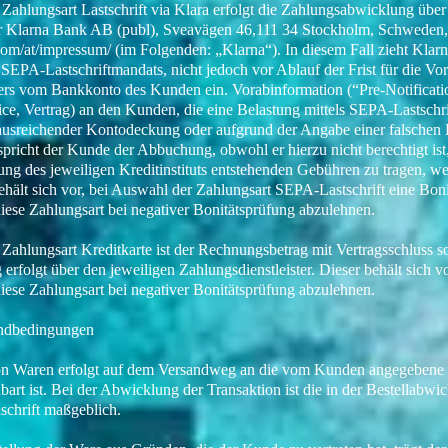
Zahlungsart Lastschrift via Klara erfolgt die Zahlungsabwicklung über
er Klarna Bank AB (publ), Sveavägen 46,111 34 Stockholm, Schweden,
com/at/impressum/
(im Folgenden: „Klarna“). In diesem Fall zieht Kla
 SEPA-Lastschriftmandats, nicht jedoch vor Ablauf der Frist für die Vo
rs vom Bankkonto des Kunden ein. Vorabinformation (“Pre-Notification
ce, Vertrag) an den Kunden, die eine Belastung mittels SEPA-Lastschri
 ausreichender Kontodeckung oder aufgrund der Angabe einer falschen
spricht der Kunde der Abbuchung, obwohl er hierzu nicht berechtigt ist
g des jeweiligen Kreditinstituts entstehenden Gebühren zu tragen, wen
ehält sich vor, bei Auswahl der Zahlungsart SEPA-Lastschrift eine Bon
iese Zahlungsart bei negativer Bonitätsprüfung abzulehnen.
Zahlungsart Kreditkarte ist der Rechnungsbetrag mit Vertragsschluss sof
rfolgt über den jeweiligen Zahlungsdienstleister. Dieser behält sich v
iese Zahlungsart bei negativer Bonitätsprüfung abzulehnen.
andbedingungen
on Waren erfolgt auf dem Versandweg an die vom Kunden angegebene Li
nbart ist. Bei der Abwicklung der Transaktion ist die in der Bestellabwi
schrift maßgeblich.