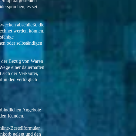
-Shop dargestellten
dersprochen, es sei
Zwecken abschließt, die
erechnet werden können.
tsfähige
hen oder selbständigen
hl der Bezug von Waren
 Wege einer dauerhaften
 sich der Verkäufer,
t in den vertraglich
erbindlichen Angebote
h den Kunden.
line-Bestellformular
enkorb gelegt und den