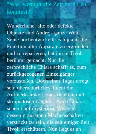
"Was, wenn du die Zeit berühren
könntest?"
Wunderliche, alte oder defekte
Objekte sind Andrejs ganze Welt.
Seine hochentwickelte Fähigkeit, die
Funktion alter Apparate zu ergründen
und zu reparieren, hat ihn in Tivoli
berühmt gemacht. Nur die
zerbrechliche Chiara schafft es, zum
zurückgezogenen Einzelgänger
vorzustoßen. Doch eines Tages erregt
sein übernatürliches Talent die
Aufmerksamkeit eines dunklen und
skrupellosen Gegners. Auch Chiara
scheint auf mysteriöse Weise in
dessen grausamen Machenschaften
verstrickt zu sein, die seit einiger Zeit
Tivoli erschüttern. Nun liegt es an