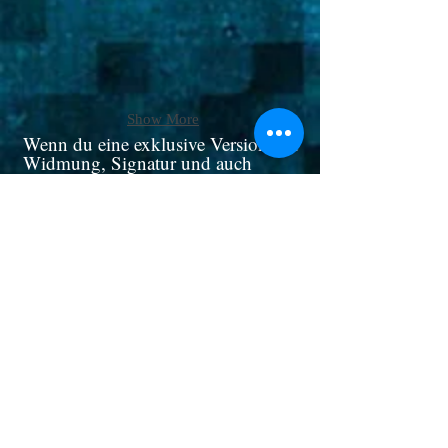
Show More
Wenn du eine exklusive Version mit
Widmung, Signatur und auch
Buchschnitt und Goodies suchst,
bist du hier genau richtig -
ONLINESHOP
>
Noch nicht überzeugt? Vielleicht
hilft dir das weiter:
Trailer
zu "Lockruf der Zeit"
Hörprobe
aus dem
Hier eine kleine
Hörbuch
Interview
Ein
mit mir und "Robin liebt
Bücher"