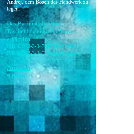
Andrej, dem Bösen das Handwerk zu
legen.
Das Buch ist als eBook,
Taschenbuch und Hardcover
erhältlich.
ISBN:
978-3-347-36743-2
(PB)
ISBN:
978-3-347-43105-8
(HC)
Amazon
Thalia