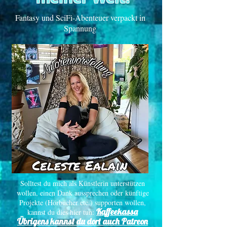
Fantasy und SciFi-Abenteuer verpackt in
Spannung
Solltest du mich als Künstlerin unterstützen
wollen, einen Dank aussprechen oder künftige
Projekte (Hörbücher etc.) supporten wollen,
Kaffeekassa
kannst du dies hier tun:
Übrigens kannst du dort auch Patreon