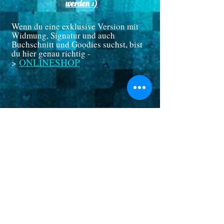
werden :)
Wenn du eine exklusive Version mit
Widmung, Signatur und auch
Buchschnitt und Goodies suchst, bist
du hier genau richtig -
ONLINESHOP
>
CE
© 2014 by CE, Autorin für SciFi/Fantasie
Romane,
celeste@celeste-ealain.com